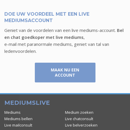
VITTA
GODFRE
DOE UW VOORDEEL MET EEN LIVE
MEDIUMSACCOUNT
6 augustus
6 augustus
Geniet van de voordelen van een live mediums-account.
Bel
en chat goedkoper met live mediums
,
e-mail met paranormale mediums, geniet van tal van
ledenvoordelen.
MAAK NU EEN
ACCOUNT
MEDIUMSLIVE
Mediums
Medium zoeken
Mediums bellen
Live chatconsult
SHARIDA
MARRY
Live mailconsult
Live belverzoeken