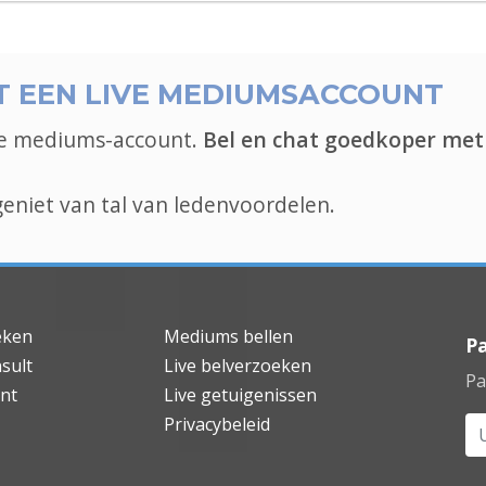
 EEN LIVE MEDIUMSACCOUNT
ive mediums-account.
Bel en chat goedkoper met 
niet van tal van ledenvoordelen.
eken
Mediums bellen
P
sult
Live belverzoeken
Pa
nt
Live getuigenissen
Privacybeleid
Uw