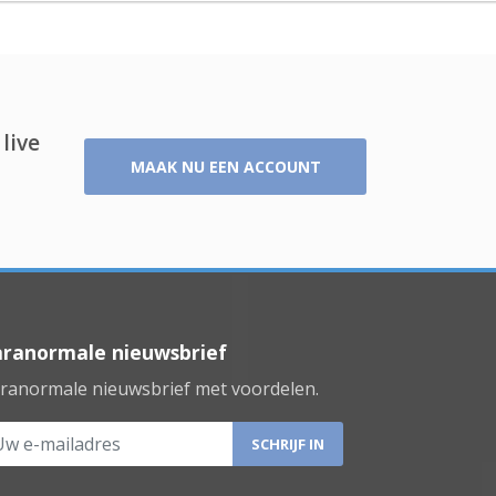
live
MAAK NU EEN ACCOUNT
aranormale nieuwsbrief
ranormale nieuwsbrief met voordelen.
 e-mailadres