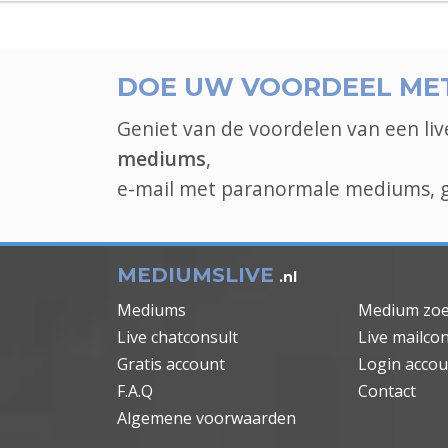
DOE UW VOORDEEL MET
Geniet van de voordelen van een l
mediums
,
e-mail met paranormale mediums, ge
MEDIUMSLIVE
.nl
Mediums
Medium zo
Live chatconsult
Live mailcon
Gratis account
Login accou
F.A.Q
Contact
Algemene voorwaarden