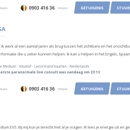
0903 416 36
GETUIGENIS
STUUR
0cpm
150cpm
SA
ik werk al een aantal jaren als brug tussen het zichtbare en het onzichtba
informatie die u zeker kunnen helpen. Ik kan u helpen in het Engels, Spaan
e Medium - Intuitief - Lenormand kaarten - Nederlands
atste paranormale live consult was vandaag om 23:13
0903 416 36
GETUIGENIS
STUUR
0cpm
150cpm
dium EVS. Bij mij kun je terecht met al je vragen. Ik lees je energie uit e