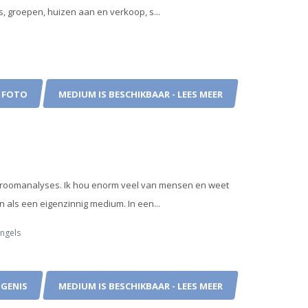
, groepen, huizen aan en verkoop, s...
 FOTO
MEDIUM IS BESCHIKBAAR - LEES MEER
en droomanalyses. Ik hou enorm veel van mensen en weet
n als een eigenzinnig medium. In een...
Engels
GENIS
MEDIUM IS BESCHIKBAAR - LEES MEER