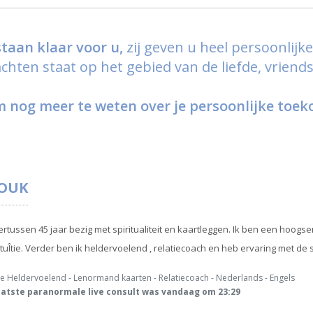
taan klaar voor u,
zij geven u heel persoonlijk
hten staat op het gebied van de liefde, vriends
 nog meer te weten over je persoonlijke toeko
OUK
ertussen 45 jaar bezig met spiritualiteit en kaartleggen. Ik ben een hoog
tuÎtie. Verder ben ik heldervoelend , relatiecoach en heb ervaring met de 
e Heldervoelend - Lenormand kaarten - Relatiecoach - Nederlands - Engels
atste paranormale live consult was vandaag om 23:29