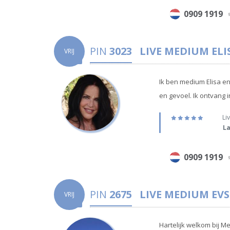
0909 1919
9
PIN
3023
LIVE MEDIUM
ELI
VRIJ
Ik ben medium Elisa en 
en gevoel. Ik ontvang 
Liv
La
0909 1919
9
PIN
2675
LIVE MEDIUM
EVS
VRIJ
Hartelijk welkom bij Me