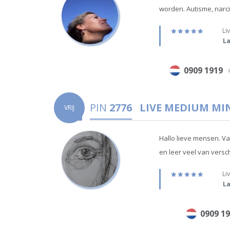
worden. Autisme, narci
Liv
La
0909 1919
9
PIN
2776
LIVE MEDIUM
MIN
VRIJ
Hallo lieve mensen. Va
en leer veel van versc
Liv
La
0909 1