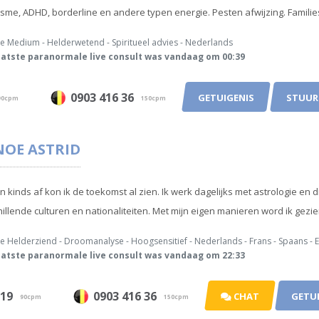
sme, ADHD, borderline en andere typen energie. Pesten afwijzing. Families
e Medium - Helderwetend - Spiritueel advies - Nederlands
atste paranormale live consult was vandaag om 00:39
0903 416 36
GETUIGENIS
STUUR
0cpm
150cpm
OE ASTRID
n kinds af kon ik de toekomst al zien. Ik werk dagelijks met astrologie 
hillende culturen en nationaliteiten. Met mijn eigen manieren word ik gezie
e Helderziend - Droomanalyse - Hoogsensitief - Nederlands - Frans - Spaans - 
atste paranormale live consult was vandaag om 22:33
919
0903 416 36
CHAT
GETUI
90cpm
150cpm