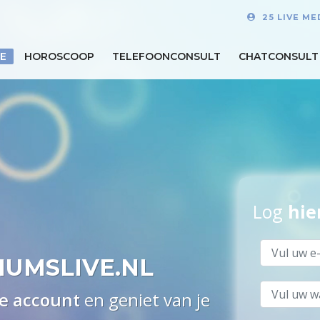
25 LIVE M
E
HOROSCOOP
TELEFOONCONSULT
CHATCONSULT
Log
hie
IUMSLIVE.NL
 je account
en geniet van je