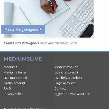
Plaats live getuigenis +
Plaats een getuigenis
over live medium Sofia
MEDIUMSLIVE
Mediums
Medium zoeken
Mediums bellen
Live chatconsult
Live mailconsult
Live belverzoeken
Gratis account
Login account
F.A.Q
Contact
Privacybeleid
Algemene voorwaarden