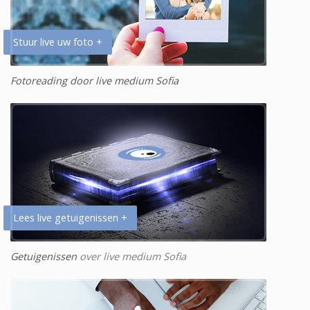
Stuur live uw foto +
Fotoreading door live medium Sofia
Lees live getuigenissen +
Getuigenissen
over live medium Sofia