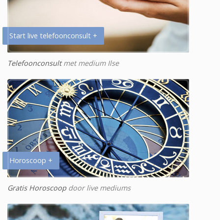
Start live telefoonconsult +
Telefoonconsult
met medium Ilse
Horoscoop +
Gratis Horoscoop
door live mediums