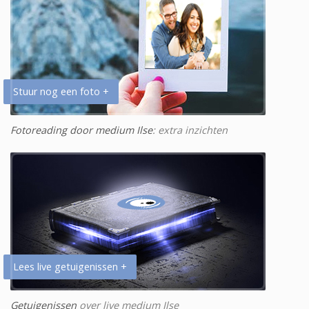
Stuur nog een foto +
Fotoreading door medium Ilse
: extra inzichten
Lees live getuigenissen +
Getuigenissen
over live medium Ilse