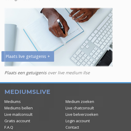
Plaats live getuigenis +
Plaats een getuigenis
over live medium Ilse
MEDIUMSLIVE
Mediums
Medium zoeken
Mediums bellen
Live chatconsult
Live mailconsult
Live belverzoeken
Gratis account
Login account
F.A.Q
Contact