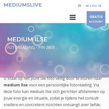
MEDIUMSLIVE
LOG IN
GRATIS
ACCOUNT
MEDIUM ILSE
FOTOREADING - PIN 2809
U staat op het punt uw foto veilig door te sturen naar
medium Ilse
voor een persoonlijke fotoreading. Via
deze foto kan medium Ilse zich gerichter afstemmen op
jouw energie en situatie, zodat je tijdens het consult
snellere en concretere inzichten ontvangt over liefde,