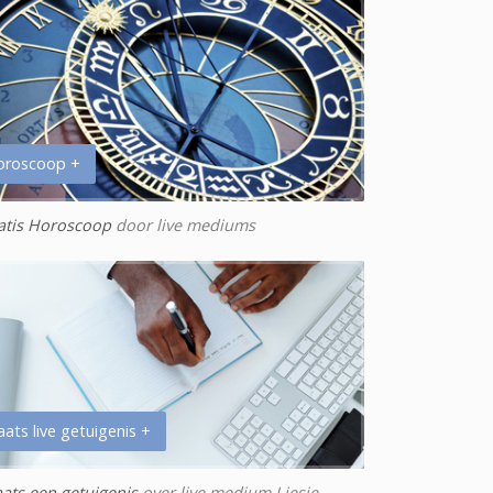
oroscoop +
atis Horoscoop
door live mediums
aats live getuigenis +
aats een getuigenis
over live medium Liesje