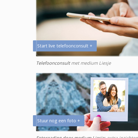
Start live telefoonconsult +
Telefoonconsult
met medium Liesje
Stuur nog een foto +
Fotoreading door medium Liesje
: extra inzichten