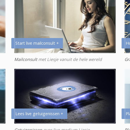
Start live mailconsult +
H
Mailconsult
met Liesje vanuit de hele wereld
Gr
Lees live getuigenissen +
Pl
Getuigenissen
over live medium Liesje
Pl