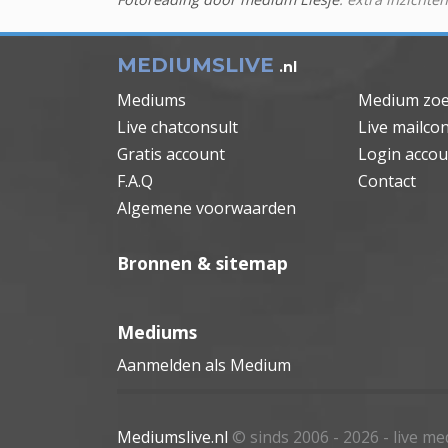
MEDIUMSLIVE
.nl
Mediums
Medium zo
Live chatconsult
Live mailcon
Gratis account
Login accou
F.A.Q
Contact
Algemene voorwaarden
Bronnen & sitemap
Mediums
Aanmelden als Medium
Mediumslive.nl
© sinds 2006 - 2026
- live m