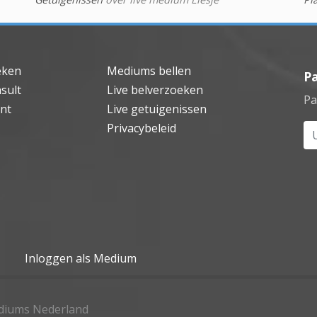
eken
Mediums bellen
P
sult
Live belverzoeken
Pa
nt
Live getuigenissen
Privacybeleid
Uw
Inloggen als Medium
ediums Nederland