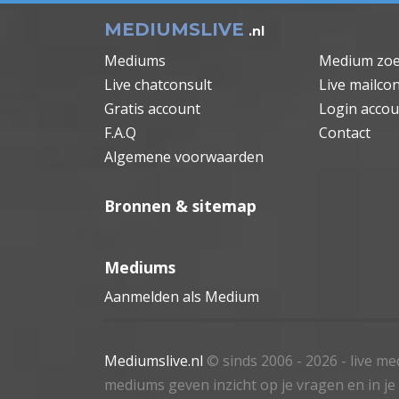
MEDIUMSLIVE
.nl
Mediums
Medium zo
Live chatconsult
Live mailcon
Gratis account
Login accou
F.A.Q
Contact
Algemene voorwaarden
Bronnen & sitemap
Mediums
Aanmelden als Medium
Mediumslive.nl
© sinds 2006 - 2026
- live m
mediums geven inzicht op je vragen en in je