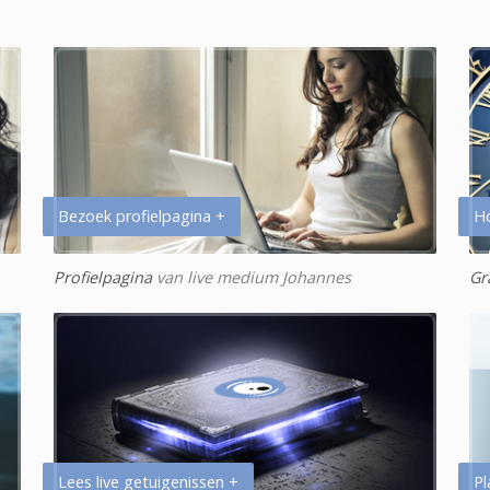
Bezoek profielpagina +
H
Profielpagina
van live medium Johannes
Gr
Lees live getuigenissen +
Pl