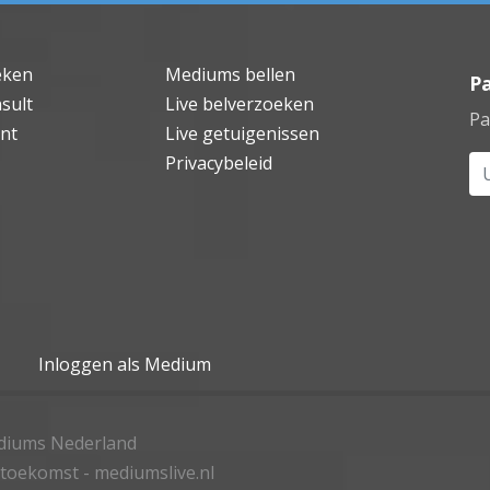
eken
Mediums bellen
P
sult
Live belverzoeken
Pa
nt
Live getuigenissen
Privacybeleid
Uw
Inloggen als Medium
ediums Nederland
 toekomst - mediumslive.nl