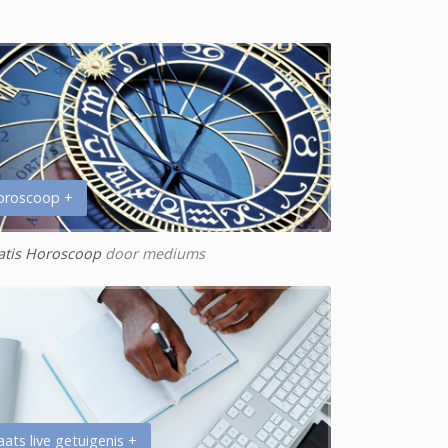
oroscoop +
atis Horoscoop
door mediums
aats live getuigenis +