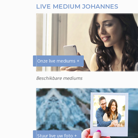
LIVE MEDIUM JOHANNES
Onze live mediums +
Beschikbare mediums
Stuur live uw foto +