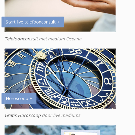
Start live telefoonconsult +
Telefoonconsult
met medium Oceana
Horoscoop +
Gratis Horoscoop
door live mediums