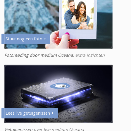
Stuur nog een foto +
Fotoreading door medium Oceana
: extra inzichten
Lees live getuigenissen +
Getuigenissen
over live medium Oceana