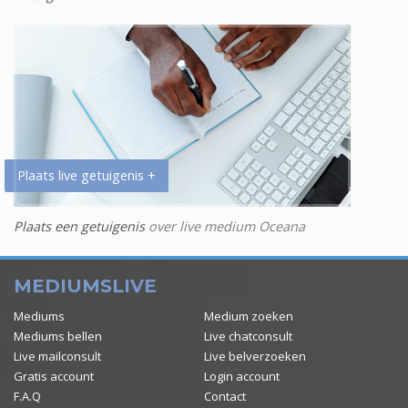
Plaats live getuigenis +
Plaats een getuigenis
over live medium Oceana
MEDIUMSLIVE
Mediums
Medium zoeken
Mediums bellen
Live chatconsult
Live mailconsult
Live belverzoeken
Gratis account
Login account
F.A.Q
Contact