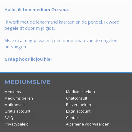
Hallo, ik ben medium Oceana.
Ik werk met de lenormand kaarten en de pendel. Ik word
begeleidt door mijn gids.
Als extra mag je van mij een boodschap van de engelen
ontvangen.
Graag hoor ik jou hier.
MEDIUMSLIVE
Mediums
Medium zoeken
Mediums bellen
Chatconsult
Mailconsult
Belverzoeken
Gratis account
Login account
F.A.Q
Contact
Privacybeleid
Algemene voorwaarden