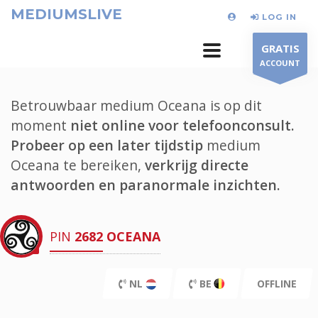
MEDIUMSLIVE
LOG IN
GRATIS
ACCOUNT
Betrouwbaar medium Oceana is op dit
moment
niet online voor telefoonconsult.
Probeer op een later tijdstip
medium
Oceana te bereiken,
verkrijg directe
antwoorden en paranormale inzichten.
PIN
2682
OCEANA
NL
BE
OFFLINE