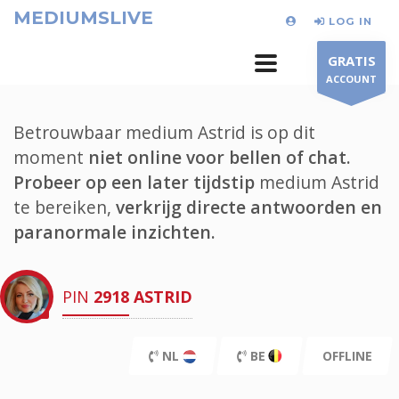
MEDIUMSLIVE
LOG IN
GRATIS
ACCOUNT
Betrouwbaar medium Astrid is op dit
moment
niet online voor bellen of chat.
Probeer op een later tijdstip
medium Astrid
te bereiken,
verkrijg directe antwoorden en
paranormale inzichten.
PIN
2918
ASTRID
NL
BE
OFFLINE