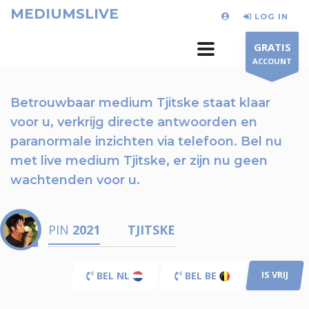
MEDIUMSLIVE
LOG IN
GRATIS
ACCOUNT
Betrouwbaar medium Tjitske staat klaar
voor u,
verkrijg directe antwoorden en
paranormale inzichten via telefoon.
Bel nu
met live medium Tjitske, er zijn nu
geen
wachtenden voor u.
PIN
2021
TJITSKE
IS VRIJ
BEL NL
BEL BE