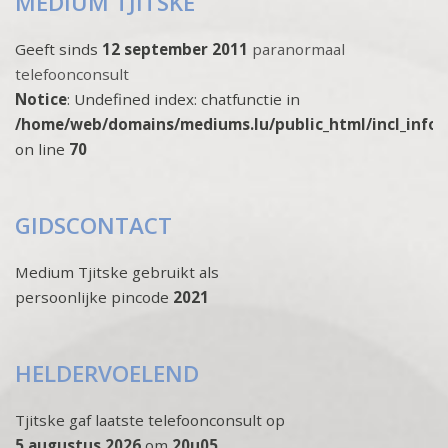
MEDIUM TJITSKE
Geeft sinds
12 september 2011
paranormaal
telefoonconsult
Notice
: Undefined index: chatfunctie in
/home/web/domains/mediums.lu/public_html/incl_info
on line
70
GIDSCONTACT
Medium Tjitske gebruikt als
persoonlijke pincode
2021
HELDERVOELEND
Tjitske gaf laatste telefoonconsult op
5 augustus 2026
om
20u05