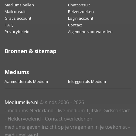
Mediums bellen
Chatconsult
Mailconsult
Belverzoeken
Gratis account
Login account
F.A.Q
Contact
Privacybeleid
Algemene voorwaarden
Bronnen & sitemap
Mediums
Aanmelden als Medium
Inloggen als Medium
Mediumslive.nl
© sinds 2006 - 2026
- mediums Nederland - live medium Tjitske: Gidscontact
- Heldervoelend - Contact overledenen
mediums geven inzicht op je vragen en in je toekomst -
mediumslive.nl