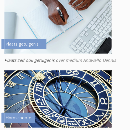
Plaats getuigenis +
Plaats zelf ook getuigenis
over medium Andwello Dennis
Horoscoop +