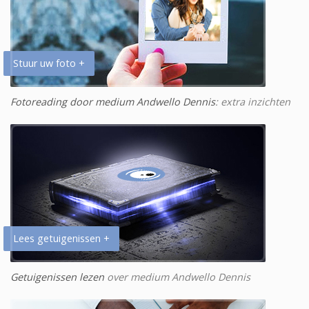
Stuur uw foto +
Fotoreading door medium Andwello Dennis
: extra inzichten
Lees getuigenissen +
Getuigenissen lezen
over medium Andwello Dennis