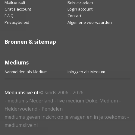
Mailconsult
Belverzoeken
Gratis account
Login account
F.A.Q
Contact
Privacybeleid
Algemene voorwaarden
Bronnen & sitemap
Mediums
Aanmelden als Medium
Inloggen als Medium
Mediumslive.nl
© sinds 2006 - 2026
- mediums Nederland - live medium Doke: Medium -
Heldervoelend - Pendelen
mediums geven inzicht op je vragen en in je toekomst -
mediumslive.nl