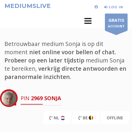
MEDIUMSLIVE
LOG IN
GRATIS
ACCOUNT
Betrouwbaar medium Sonja is op dit
moment
niet online voor bellen of chat.
Probeer op een later tijdstip
medium Sonja
te bereiken,
verkrijg directe antwoorden en
paranormale inzichten.
PIN
2969
SONJA
NL
BE
OFFLINE