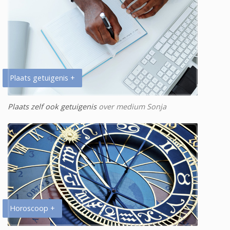
Plaats getuigenis +
Plaats zelf ook getuigenis
over medium Sonja
Horoscoop +