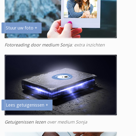
Stuur uw foto +
Fotoreading door medium Sonja
: extra inzichten
Lees getuigenissen +
Getuigenissen lezen
over medium Sonja