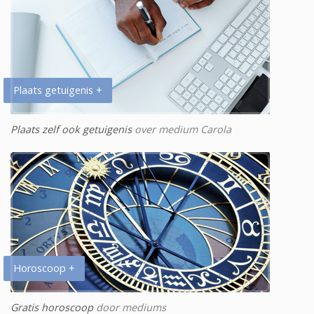
Plaats getuigenis +
Plaats zelf ook getuigenis
over medium Carola
Horoscoop +
Gratis horoscoop
door mediums