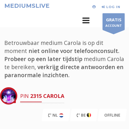
MEDIUMSLIVE
LOG IN
GRATIS
ACCOUNT
Betrouwbaar medium Carola is op dit
moment
niet online voor telefoonconsult.
Probeer op een later tijdstip
medium Carola
te bereiken,
verkrijg directe antwoorden en
paranormale inzichten.
PIN
2315
CAROLA
NL
BE
OFFLINE