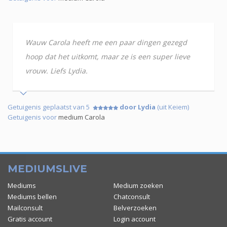
Wauw Carola heeft me een paar dingen gezegd
hoop dat het uitkomt, maar ze is een super lieve
vrouw. Liefs Lydia.
Getuigenis geplaatst van 5
door Lydia
(uit Keiem)
Getuigenis voor
medium Carola
MEDIUMSLIVE
Mediums
Medium zoeken
Mediums bellen
Chatconsult
Mailconsult
Belverzoeken
Gratis account
Login account