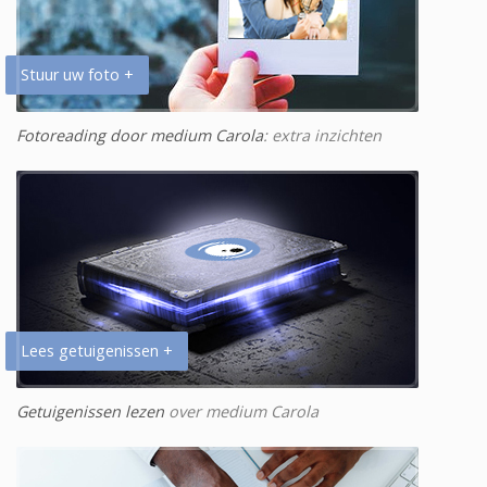
Stuur uw foto +
Fotoreading door medium Carola
: extra inzichten
Lees getuigenissen +
Getuigenissen lezen
over medium Carola